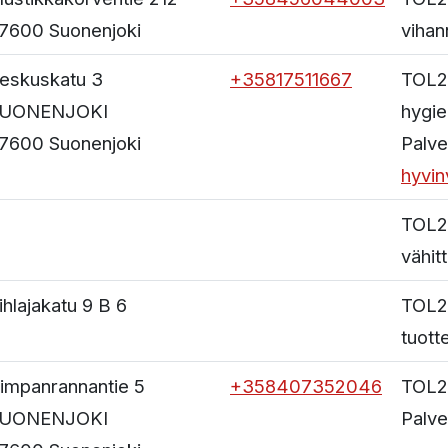
7600
Suonenjoki
vihan
eskuskatu 3
+35817511667
TOL2
UONENJOKI
hygie
7600
Suonenjoki
Palve
hyvin
TOL2
vähit
ihlajakatu 9 B 6
TOL2
tuott
impanrannantie 5
+358407352046
TOL2
UONENJOKI
Palve