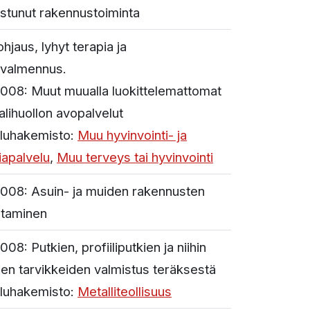
istunut rakennustoiminta
hjaus, lyhyt terapia ja
ivalmennus.
008:
Muut muualla luokittelemattomat
alihuollon avopalvelut
luhakemisto:
Muu hyvinvointi- ja
iapalvelu
,
Muu terveys tai hyvinvointi
008:
Asuin- ja muiden rakennusten
ntaminen
008:
Putkien, profiiliputkien ja niihin
yvien tarvikkeiden valmistus teräksestä
luhakemisto:
Metalliteollisuus