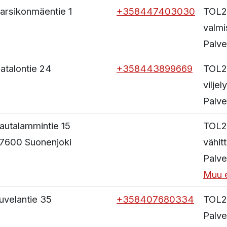
arsikonmäentie 1
+358447403030
TOL2
valmi
Palve
latalontie 24
+358443899669
TOL2
viljely
Palve
autalammintie 15
TOL2
7600
Suonenjoki
vähit
Palve
Muu e
uvelantie 35
+358407680334
TOL2
Palve