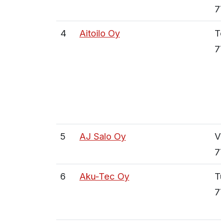
7
4
Aitoilo Oy
T
7
5
AJ Salo Oy
V
7
6
Aku-Tec Oy
T
7