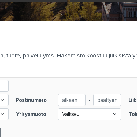
la, tuote, palvelu yms. Hakemisto koostuu julkisista yr
Postinumero
‐
Lii
Yritysmuoto
Valitse...
Toi