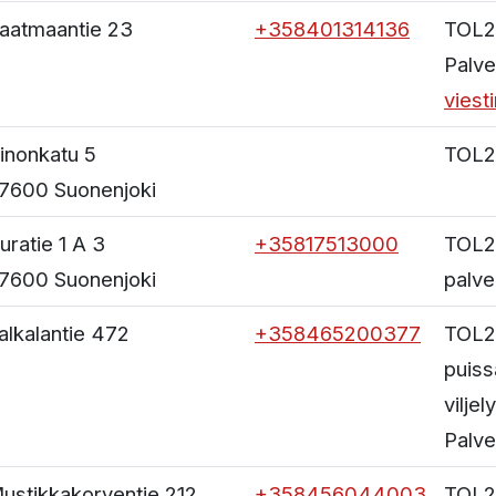
aatmaantie 23
+358401314136
TOL2
Palve
viest
inonkatu 5
TOL2
7600
Suonenjoki
uratie 1 A 3
+35817513000
TOL2
7600
Suonenjoki
palve
alkalantie 472
+358465200377
TOL2
puiss
viljely
Palve
ustikkakorventie 212
+358456044003
TOL2