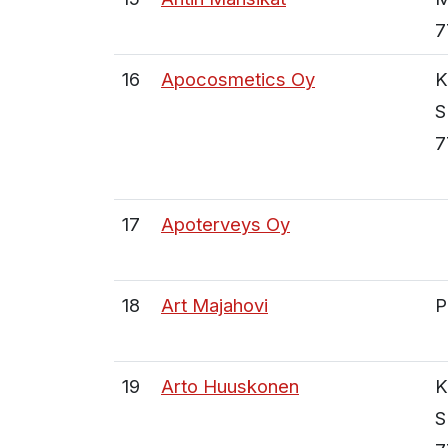
7
16
Apocosmetics Oy
K
S
7
17
Apoterveys Oy
18
Art Majahovi
P
19
Arto Huuskonen
K
S