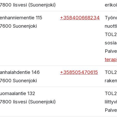
7800
Iisvesi
(Suonenjoki)
eriko
enhanniementie 115
+358400668234
Työno
7600
Suonenjoki
nuott
TOL2
sosia
Palve
terap
anhalahdentie 146
+358505470615
TOL2
7600
Suonenjoki
rake
uomaalantie 132
TOL2
7800
Iisvesi
(Suonenjoki)
liitt
Palve