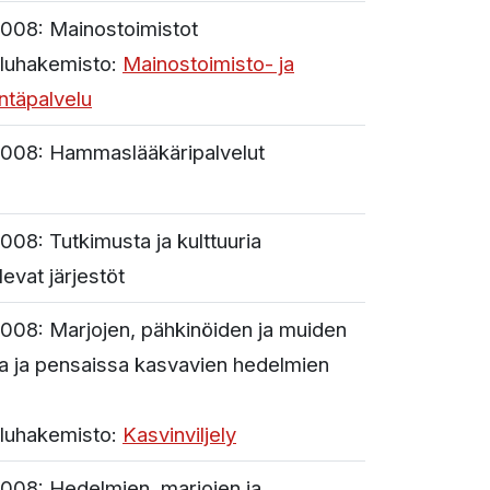
008:
Mainostoimistot
luhakemisto:
Mainostoimisto- ja
intäpalvelu
008:
Hammaslääkäripalvelut
008:
Tutkimusta ja kulttuuria
levat järjestöt
008:
Marjojen, pähkinöiden ja muiden
a ja pensaissa kasvavien hedelmien
luhakemisto:
Kasvinviljely
008:
Hedelmien, marjojen ja