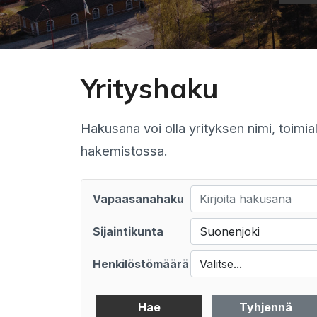
Yrityshaku
Hakusana voi olla yrityksen nimi, toimia
hakemistossa.
Vapaasanahaku
Sijaintikunta
Suonenjoki
Henkilöstömäärä
Valitse...
Hae
Tyhjennä