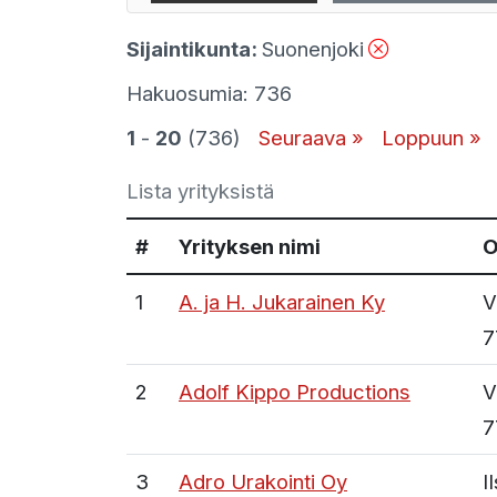
Sijaintikunta
:
Suonenjoki
Hakuosumia: 736
1
-
20
(736)
Seuraava »
Loppuun »
Lista yrityksistä
#
Yrityksen nimi
O
1
A. ja H. Jukarainen Ky
V
7
2
Adolf Kippo Productions
V
7
3
Adro Urakointi Oy
I