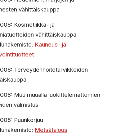
nesten vähittäiskauppa
008:
Kosmetiikka- ja
niatuotteiden vähittäiskauppa
luhakemisto:
Kauneus- ja
vointituotteet
008:
Terveydenhoitotarvikkeiden
täiskauppa
008:
Muu muualla luokittelemattomien
eiden valmistus
008:
Puunkorjuu
luhakemisto:
Metsätalous