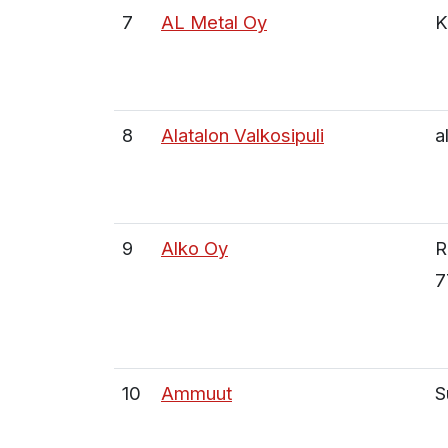
7
AL Metal Oy
K
8
Alatalon Valkosipuli
a
9
Alko Oy
R
7
10
Ammuut
S