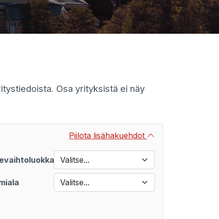
itystiedoista. Osa yrityksistä ei näy
Piilota lisähakuehdot
kevaihtoluokka
Valitse...
miala
Valitse...