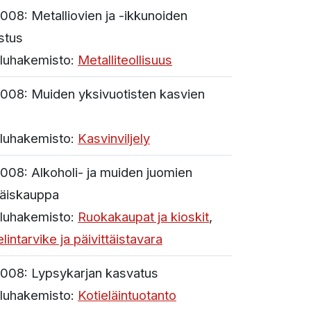
008:
Metalliovien ja -ikkunoiden
stus
luhakemisto:
Metalliteollisuus
008:
Muiden yksivuotisten kasvien
luhakemisto:
Kasvinviljely
008:
Alkoholi- ja muiden juomien
täiskauppa
luhakemisto:
Ruokakaupat ja kioskit
,
lintarvike ja päivittäistavara
008:
Lypsykarjan kasvatus
luhakemisto:
Kotieläintuotanto