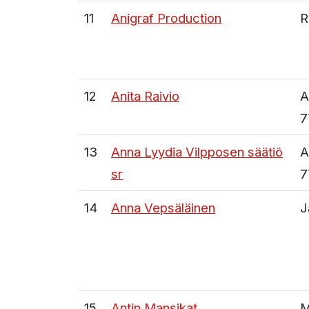
11
Anigraf Production
R
12
Anita Raivio
A
7
13
Anna Lyydia Vilpposen säätiö
A
sr
7
14
Anna Vepsäläinen
J
15
Antin Mansikat
M