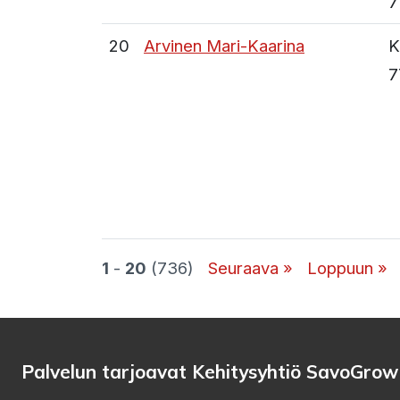
7
20
Arvinen Mari-Kaarina
K
7
1
-
20
(736)
Seuraava »
Loppuun »
Palvelun tarjoavat Kehitysyhtiö SavoGrow