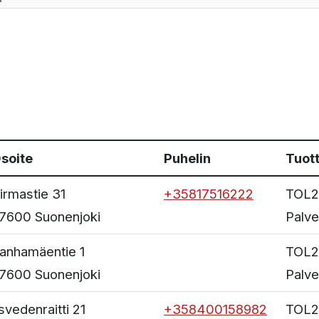
soite
Puhelin
Tuott
irmastie 31
+35817516222
TOL2
7600
Suonenjoki
Palve
anhamäentie 1
TOL2
7600
Suonenjoki
Palve
Isvedenraitti 21
+358400158982
TOL2