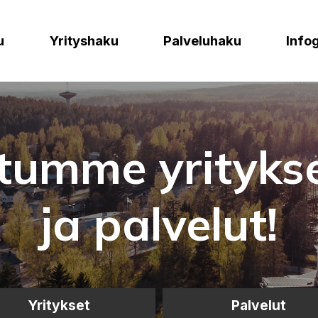
u
Yrityshaku
Palveluhaku
Info
tumme yritykset
ja palvelut!
Yritykset
Palvelut